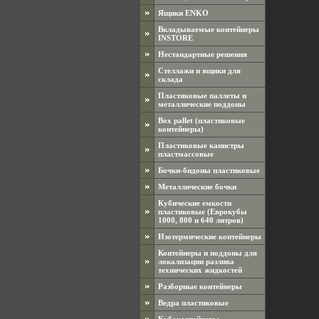
Ящики ENKO
Вкладываемые контейнеры
INSTORE
Нестандартные решения
Стеллажи и ящики для
склада
Пластиковые паллеты и
металлические поддоны
Box pallet (пластиковые
контейнеры)
Пластиковые канистры
пластмассовые
Бочки-бидоны пластиковые
Металлические бочки
Кубические емкости
пластиковые (Еврокубы
1000, 800 и 640 литров)
Изотермические контейнеры
Контейнеры и поддоны для
локализации разлива
технических жидкостей
Разборные контейнеры
Ведра пластиковые