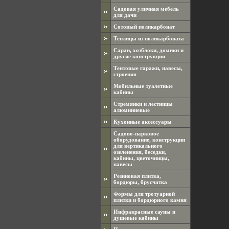
Садовая уличная мебель
для дачи
Сотовый поликарбонат
Теплицы из поликарбоната
Сараи, хозблоки, домики и
другие конструкции
Тентовые гаражи, навесы,
строения
Мобильные туалетные
кабины
Стремянки и лестницы
алюминиевые
Кухонные аксессуары
Садово-парковое
оборудование, конструкции
для вертикального
озеленения, беседки,
кабины, цветочницы,
навесы
Резиновая плитка,
бордюры, брусчатка
Формы для тротуарной
плитки и бордюрного камня
Инфракрасные сауны и
душевые кабины