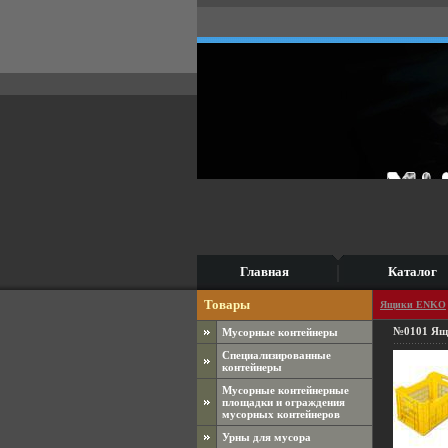
Главная
Каталог
Товары
Ящики ENKO
№0101 Ящи
Мусорные контейнеры
Специализированные
контейнеры
Мусорные контейнерные
площадки и ограждения
мусорных контейнеров
Урны для мусора