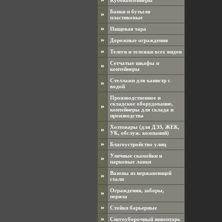
Кубоконтейнеры
Банки и бутыли
пластиковые
Пищевая тара
Дорожные ограждения
Телеги и тележки всех видов
Сетчатые шкафы и
контейнеры
Стеллажи для канистр с
водой
Производственное и
складское оборудование,
контейнеры для склада и
производства
Хозтовары (для ДЭЗ, ЖЕК,
УК, обслуж. компаний)
Благоустройство улиц
Уличные скамейки и
парковые лавки
Вазоны из нержавеющей
стали
Ограждения, заборы,
перила
Стойки барьерные
Снегоуборочный инвентарь