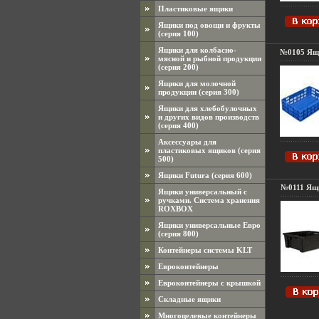
Пластиковые ящики
Ящики под овощи и фрукты
(серия 100)
Ящики для колбасно-
№0105 Ящи
мясной и рыбной продукции
(серия 200)
Ящики для молочной
продукции (серия 300)
Ящики для хлебобулочных
и других видов производств
(серия 400)
Аксессуары для
пластиковых ящиков (серия
500)
Ящики Futura (серия 600)
№0111 Ящи
Ящики универсальный с
ручками. Система хранения
ROXBOX
Ящики универсальные Евро
(серия 800)
Контейнеры системы KLT
Евроконтейнеры
Евроконтейнеры с крышкой
Складные ящики
Многоцелевые контейнеры