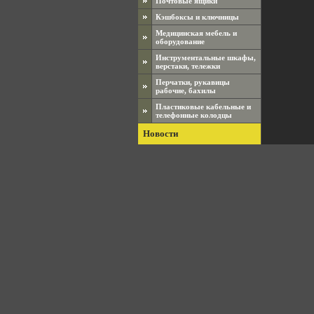
Почтовые ящики
Кэшбоксы и ключницы
Медицинская мебель и
оборудование
Инструментальные шкафы,
верстаки, тележки
Перчатки, рукавицы
рабочие, бахилы
Пластиковые кабельные и
телефонные колодцы
Новости